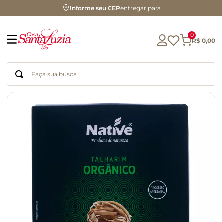
Informe seu CEP
entregar para
0
R$
0
,
00
Faça sua busca
Termos mais buscados
geleia
gluten
chá
chocolate
azeite
biscoito
café
cerveja