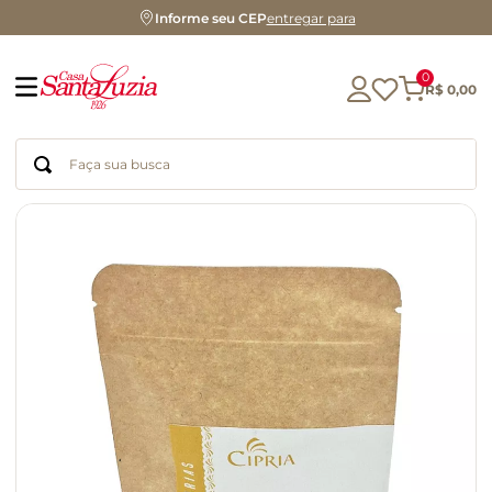
Informe seu CEP
entregar para
0
R$
0
,
00
Faça sua busca
Termos mais buscados
geleia
gluten
chocolate
chá
azeite
café
biscoito
cerveja