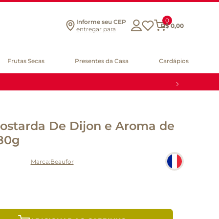
0
Informe seu CEP
R$
0
,
00
entregar para
Frutas Secas
Presentes da Casa
Cardápios
starda De Dijon e Aroma de
180g
Beaufor