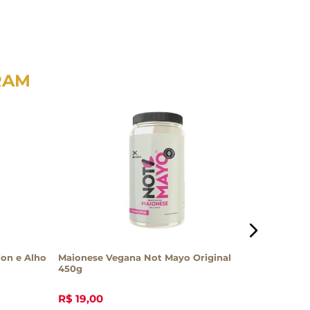
RAM
on e Alho
Maionese Vegana Not Mayo Original
Molho de
450g
Flott 130
R$
19
,
00
R$
27
,
2