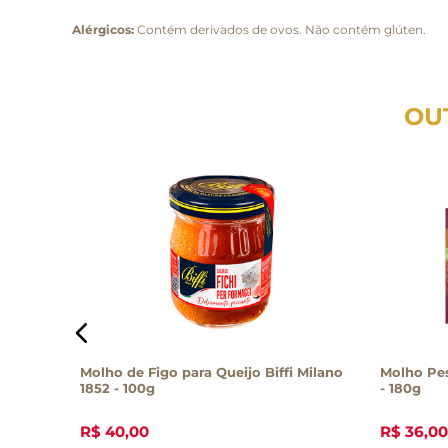
Alérgicos:
Contém derivados de ovos. Não contém glúten.
OU
ssico
Molho de Figo para Queijo Biffi Milano
Molho Pes
1852 - 100g
- 180g
R$
40
,
00
R$
36
,
00