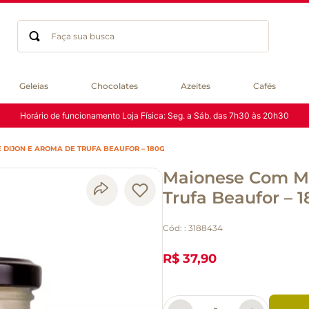
Faça sua busca
Termos mais buscados
Geleias
Chocolates
Azeites
Cafés
geleia
Horário de funcionamento Loja Física: Seg. a Sáb. das 7h30 às 20h30
gluten
chocolate
DIJON E AROMA DE TRUFA BEAUFOR – 180G
chá
Maionese Com Mo
azeite
café
Trufa Beaufor – 
biscoito
Cód:
:
3188434
cerveja
macarrão
R$ 37,90
queijo