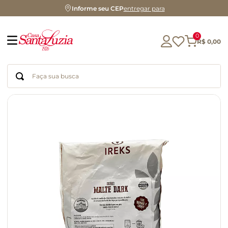
Informe seu CEP
entregar para
0
R$
0
,
00
Faça sua busca
Termos mais buscados
geleia
gluten
chá
chocolate
azeite
café
cerveja
biscoito