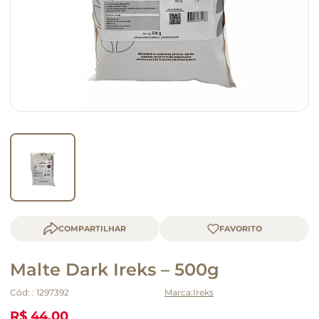
macarrão
queijo
COMPARTILHAR
Malte Dark Ireks – 500g
Cód:
:
1297392
Ireks
R$ 44,00