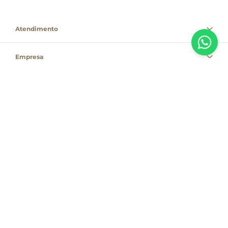
Atendimento
Empresa
Informações
PAGUE COM
Destacamos que os valores, promoções e condições são exclusivas para
compras pelo site e válidas durante o dia de hoje, estando passíveis de
modificação sem prévia notificação. Se houver divergência de valor,
informamos que o preço válido é o que consta na sacola de compras. As
vendas estão sujeitas à disponibilidade de estoque no dia do faturamento.
Em caso de indisponibilidade, o produto não será entregue e, por isso, o