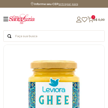
Informe seu CEP
entregar para
0
R$
0
,
00
Faça sua busca
Termos mais buscados
geleia
gluten
chocolate
chá
azeite
café
biscoito
cerveja