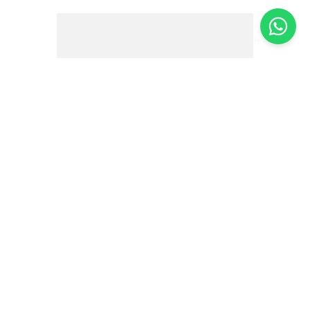
Manteiga Ghee Natural Go Nature – 300g
R$
49
,
90