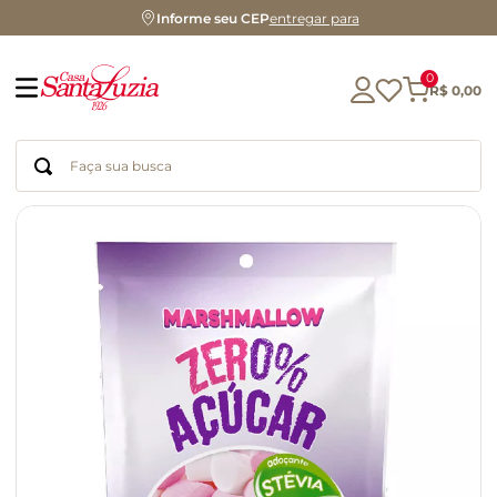
Informe seu CEP
entregar para
0
R$
0
,
00
Faça sua busca
Termos mais buscados
geleia
gluten
chocolate
chá
azeite
café
biscoito
cerveja