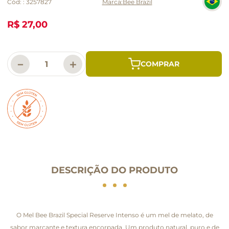
Cód:
:
3257827
Bee Brazil
R$ 27,00
－
＋
DESCRIÇÃO DO PRODUTO
O Mel Bee Brazil Special Reserve Intenso é um mel de melato, de
sabor marcante e textura encorpada. Um produto natural, puro e de