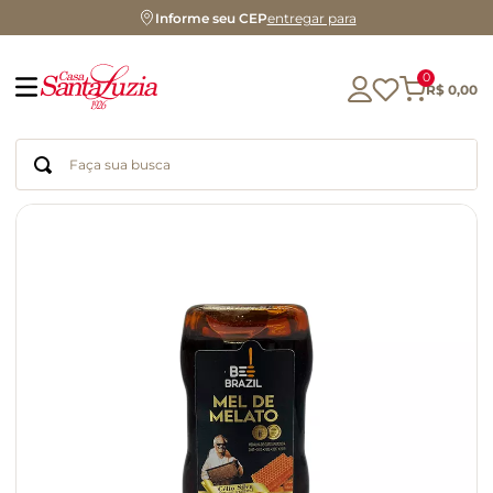
Informe seu CEP
entregar para
0
R$
0
,
00
Faça sua busca
Termos mais buscados
geleia
gluten
chá
chocolate
azeite
café
cerveja
biscoito