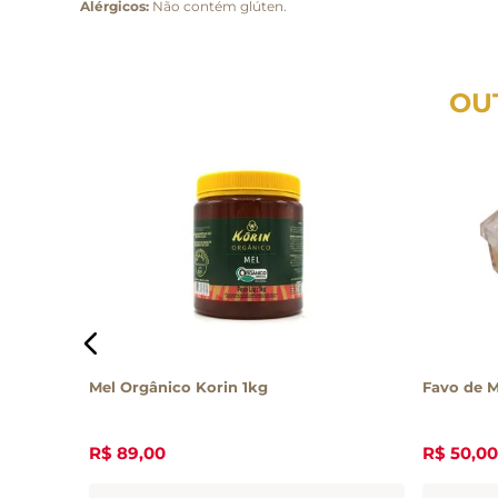
Alérgicos:
Não contém glúten.
OU
o Mel
Mel Orgânico Korin 1kg
Favo de M
R$
89
,
00
R$
50
,
00