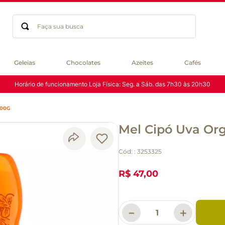
Faça sua busca
Termos mais buscados
Geleias
Chocolates
Azeites
Cafés
geleia
Horário de funcionamento Loja Física: Seg. a Sáb. das 7h30 às 20h30
gluten
chá
300G
chocolate
Mel Cipó Uva Or
azeite
biscoito
Cód:
:
3253325
café
cerveja
R$ 47,00
macarrão
queijo
－
＋