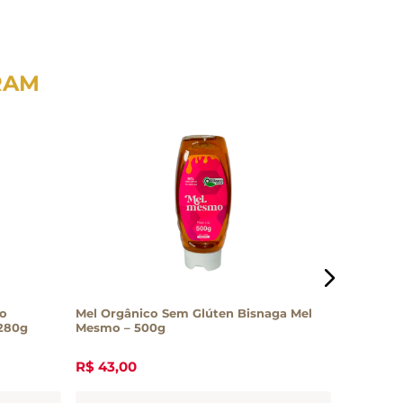
RAM
co
Mel Orgânico Sem Glúten Bisnaga Mel
Mel Flore
280g
Mesmo – 500g
R$
43
,
00
R$
33
,
3