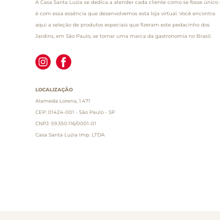
A Casa Santa Luzia se dedica a atender cada cliente como se fosse único 
é com essa essência que desenvolvemos esta loja virtual. Você encontra
aqui a seleção de produtos especiais que fizeram este pedacinho dos
Jardins, em São Paulo, se tornar uma marca da gastronomia no Brasil.
LOCALIZAÇÃO
Alameda Lorena, 1.471
CEP: 01424-001 - São Paulo - SP
CNPJ: 59.350.116/0001-01
Casa Santa Luzia Imp. LTDA