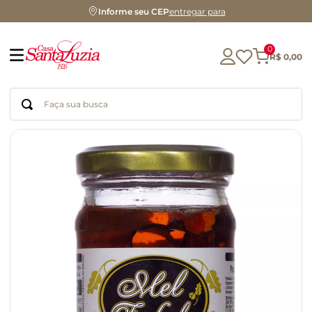
Informe seu CEP
entregar para
0
R$
0
,
00
Faça sua busca
Termos mais buscados
geleia
gluten
chocolate
chá
azeite
café
biscoito
cerveja