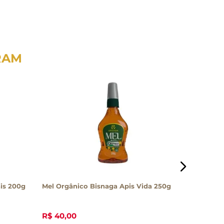
RAM
ais 200g
Mel Orgânico Bisnaga Apis Vida 250g
Extrato 
Própolis
R$
40
,
00
R$
71
,
00