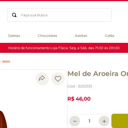
Faça sua busca
Termos mais buscados
Geleias
Chocolates
Azeites
Cafés
geleia
Horário de funcionamento Loja Física: Seg. a Sáb. das 7h30 às 20h30
gluten
chocolate
– 300G
chá
Mel de Aroeira O
azeite
café
Cód:
:
3253333
biscoito
cerveja
R$ 46,00
queijo
macarrão
－
＋