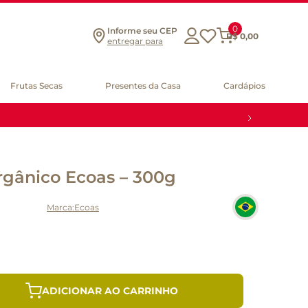
0
Informe seu CEP
R$
0
,
00
entregar para
Frutas Secas
Presentes da Casa
Cardápios
rgânico Ecoas – 300g
Ecoas
ADICIONAR AO CARRINHO