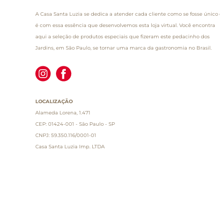
A Casa Santa Luzia se dedica a atender cada cliente como se fosse único 
é com essa essência que desenvolvemos esta loja virtual. Você encontra
aqui a seleção de produtos especiais que fizeram este pedacinho dos
Jardins, em São Paulo, se tornar uma marca da gastronomia no Brasil.
LOCALIZAÇÃO
Alameda Lorena, 1.471
CEP: 01424-001 - São Paulo - SP
CNPJ: 59.350.116/0001-01
Casa Santa Luzia Imp. LTDA