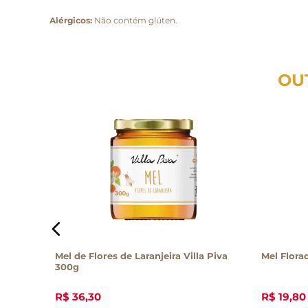
Alérgicos:
Não contém glúten.
OU
ida 350g
Mel de Flores de Laranjeira Villa Piva
Mel Flora
300g
R$
36
,
30
R$
19
,
80