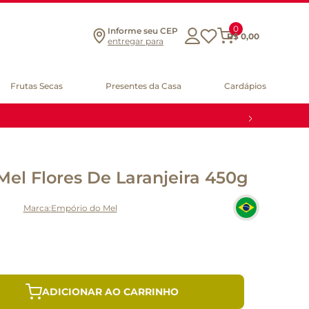
0
Informe seu CEP
R$
0
,
00
entregar para
Frutas Secas
Presentes da Casa
Cardápios
el Flores De Laranjeira 450g
Empório do Mel
ADICIONAR AO CARRINHO