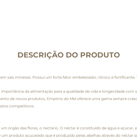
DESCRIÇÃO DO PRODUTO
co em sais minerais. Possui um forte fator embelezador, tônico e fortifican
importância da alimentação para a qualidade de vida e longevidade com sa
nto de novos produtos, Empório do Mel oferece uma gama sempre crescen
ustos competitivos.
um órgão das flores, o nectário. O néctar é constituído de água e açúcar, 
 é um produto açucarado que é produzido pelas abelhas através do néctar q