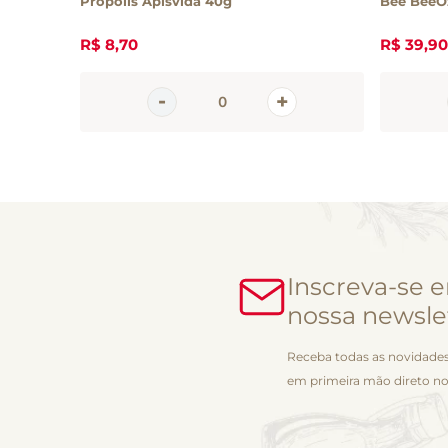
Própolis Apisvida 40g
Bee BeeO
R$
8
,
70
R$
39
,
90
Inscreva-se 
nossa newsle
Receba todas as novidades
em primeira mão direto no