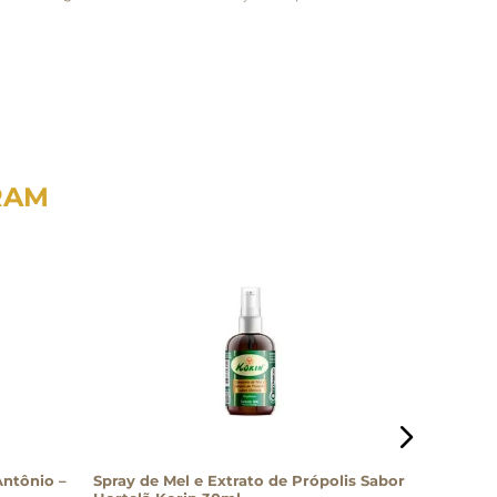
RAM
Antônio –
Spray de Mel e Extrato de Própolis Sabor
Mel Hola