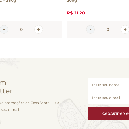
z – 280g
200g
R$
21
,
20
em
tter
 e promoções da Casa Santa Luzia
 seu e-mail
CADASTRAR 