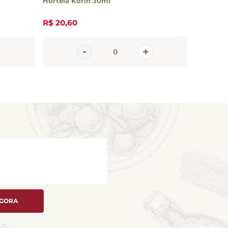
Hortelã Korin 30ml
R$
20
,
60
R$
39
,
5
AGORA