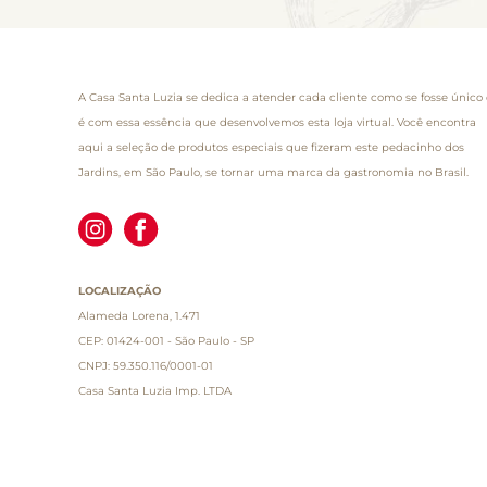
A Casa Santa Luzia se dedica a atender cada cliente como se fosse único 
é com essa essência que desenvolvemos esta loja virtual. Você encontra
aqui a seleção de produtos especiais que fizeram este pedacinho dos
Jardins, em São Paulo, se tornar uma marca da gastronomia no Brasil.
LOCALIZAÇÃO
Alameda Lorena, 1.471
CEP: 01424-001 - São Paulo - SP
CNPJ: 59.350.116/0001-01
Casa Santa Luzia Imp. LTDA