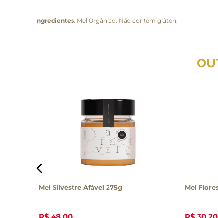
Ingredientes
: Mel Orgânico. Não contém glúten.
OU
ia –
Mel Silvestre Afável 275g
Mel Flore
R$
48
,
00
R$
30
,
20