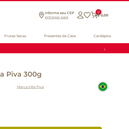
0
Informe seu CEP
R$
0
,
00
entregar para
Frutas Secas
Presentes da Casa
Cardápios
la Piva 300g
Villa Piva