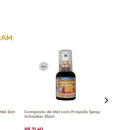
RAM
 Mel Zen
Composto de Mel com Própolis Spray
Mel Flor 
Schraiber 35ml
Monica 
R$
31
,
40
R$
25
,
7