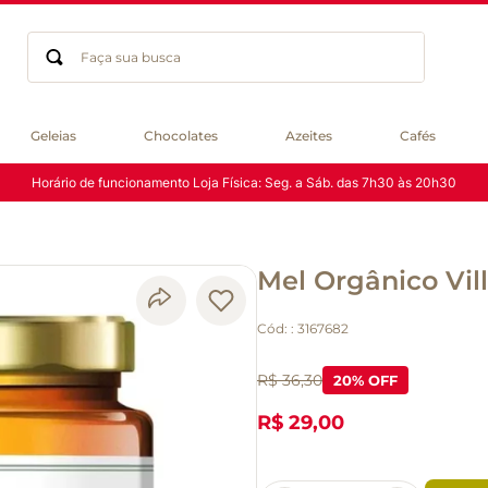
Faça sua busca
Termos mais buscados
Geleias
Chocolates
Azeites
Cafés
geleia
Horário de funcionamento Loja Física: Seg. a Sáb. das 7h30 às 20h30
gluten
chocolate
chá
Mel Orgânico Vil
azeite
café
Cód:
:
3167682
biscoito
cerveja
R$ 36,30
20
% OFF
macarrão
R$ 29,00
queijo