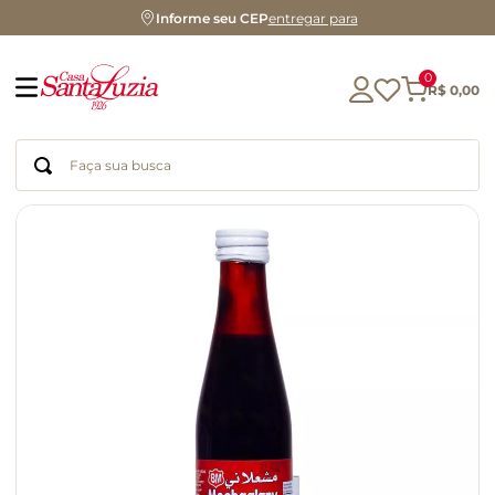
Informe seu CEP
entregar para
0
R$
0
,
00
Faça sua busca
Termos mais buscados
geleia
gluten
chá
chocolate
azeite
café
cerveja
biscoito