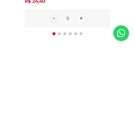
R$
24
,
40
Inscreva-se em nossa newsletter
Receba todas as novidades e promoções da Casa Santa Luzia em
primeira mão direto no seu e-mail
CADASTRAR AGORA