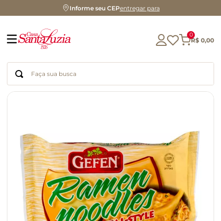
Informe seu CEP
entregar para
0
R$
0
,
00
Faça sua busca
Termos mais buscados
geleia
gluten
chá
chocolate
azeite
biscoito
café
cerveja