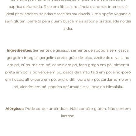
páprica defumada. Rico em fibras, crocância e aromas intensos, é
ideal para lanches, saladas e receitas saudáveis. Uma opção vegana e
sem glúten, perfeita para quem busca mais sabor e praticidade no dia
a dia.
Ingredientes:
Semente de girassol, semente de abóbora sem casca,
gergelim integral, gergelim preto, grão-de-bico, azeite de oliva, alho
em pó, cúrcuma em pó, cebola em pó, feno grego em pó, pimenta
preta em pó, aipo verde em pó, casca de limão taiti em pó, alho-poró
em flocos, alho-poró em pó, endro dill, louro em pó, cardamomo em
pó, alecrim em pó, páprica defumada e sal rosa do Himalaia.
Alérgicos:
Pode conter amêndoas. Não contém glúten. Não contém
lactose.