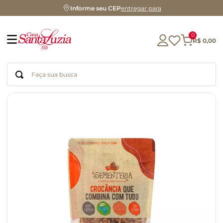
Informe seu CEP
entregar para
0
R$
0
,
00
Faça sua busca
Termos mais buscados
geleia
gluten
chá
chocolate
azeite
biscoito
café
cerveja