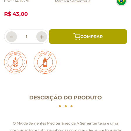
Cód:
:
1486578
A Sementeria
R$ 43,00
－
＋
DESCRIÇÃO DO PRODUTO
O Mix de Sementes Mediterrâneo da A Semententeria é uma
combinação nutritiva e saborosa com grão-de-bico e toque de