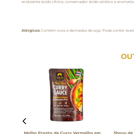
acidulante ácido cítrico, conservador ácido sórbico e aromatiz
Alérgicos:
Contém ovos e derivados de soja. Pode conter aveia,
OU
 420g
Molho Pronto de Curry Vermelho em
Shoyu de