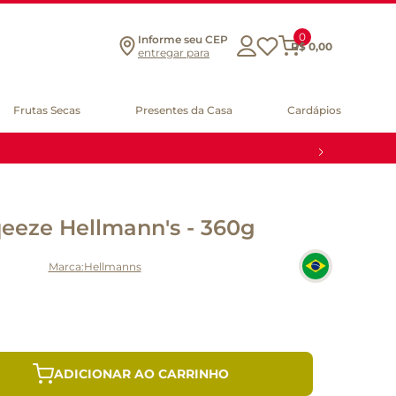
0
Informe seu CEP
R$
0
,
00
entregar para
Frutas Secas
Presentes da Casa
Cardápios
eeze Hellmann's - 360g
Hellmanns
ADICIONAR AO CARRINHO