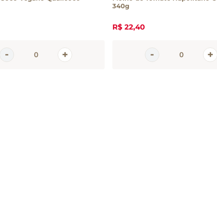
340g
R$
22
,
40
em
tter
 e promoções da Casa Santa Luzia
 seu e-mail
CADASTRAR 