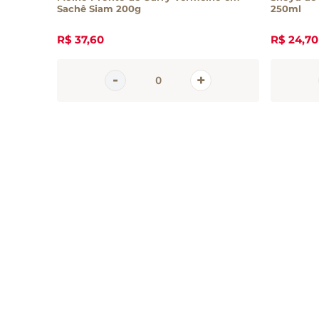
Sachê Siam 200g
250ml
R$
37
,
60
R$
24
,
70
Inscreva-se 
nossa newsle
Receba todas as novidades
em primeira mão direto no