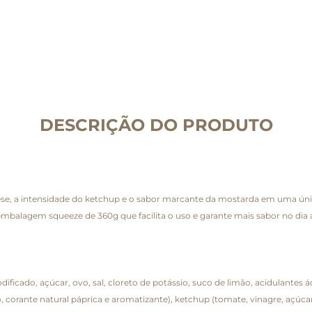
DESCRIÇÃO DO PRODUTO
, a intensidade do ketchup e o sabor marcante da mostarda em uma única 
mbalagem squeeze de 360g que facilita o uso e garante mais sabor no dia a
ficado, açúcar, ovo, sal, cloreto de potássio, suco de limão, acidulantes ác
 corante natural páprica e aromatizante), ketchup (tomate, vinagre, açúca