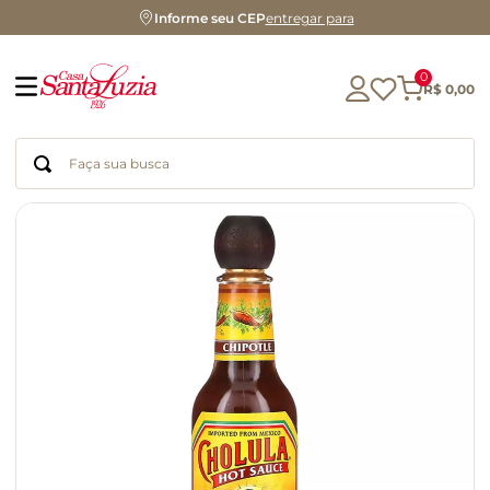
Informe seu CEP
entregar para
0
R$
0
,
00
Faça sua busca
Termos mais buscados
geleia
gluten
chocolate
chá
azeite
café
biscoito
cerveja