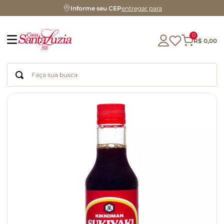
Informe seu CEP
entregar para
0
R$
0
,
00
Faça sua busca
Termos mais buscados
geleia
gluten
chá
chocolate
azeite
café
cerveja
biscoito