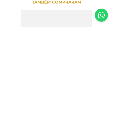
TAMBÉM COMPRARAM
Extrato de Tomate Aecia 250g
R$
23
,
70