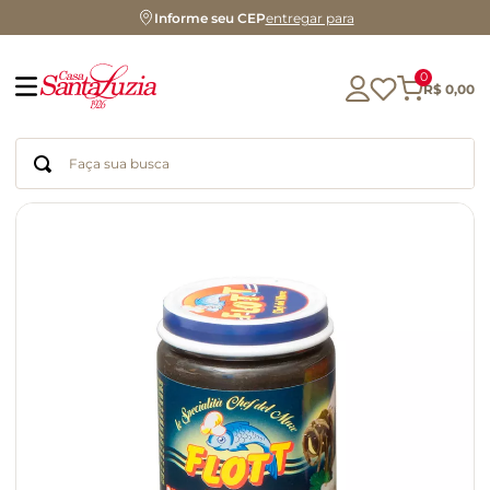
Informe seu CEP
entregar para
0
R$
0
,
00
Faça sua busca
Termos mais buscados
geleia
gluten
chocolate
chá
azeite
café
biscoito
cerveja