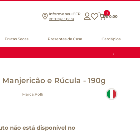
0
Informe seu CEP
R$
0
,
00
entregar para
Frutas Secas
Presentes da Casa
Cardápios
i Manjericão e Rúcula - 190g
Polli
uto não está disponível no