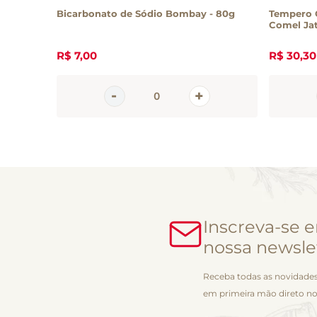
s Ervas
Bicarbonato de Sódio Bombay - 80g
Tempero O
Come
R$
7
,
00
R$
30
,
30
Inscreva-se 
nossa newsle
Receba todas as novidades
em primeira mão direto no