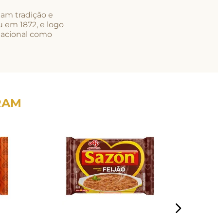
nam tradição e
u em 1872, e logo
nacional como
RAM