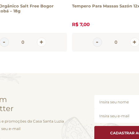
rgânico Salt Free Bogor
Tempero Para Massas Sazón 12
l Jatobá – 18g
R$
7
,
00
em
tter
 e promoções da Casa Santa Luzia
 seu e-mail
CADASTRAR 