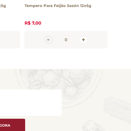
x5g
Tempero Para Feijão Sazón 12x5g
Sardela 
R$
7
,
00
R$
39
,
10
AGORA