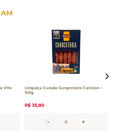
RAM
a Vito
Linguiça Curada Gorgonzola Cancian –
Coppa Ita
150g
70g
R$
35
,
80
R$
37
,
10