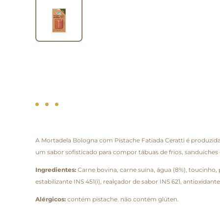
A Mortadela Bologna com Pistache Fatiada Ceratti é produzida 
um sabor sofisticado para compor tábuas de frios, sanduíches 
Ingredientes:
Carne bovina, carne suína, água (8%), toucinho, 
estabilizante INS 451(i), realçador de sabor INS 621, antioxidant
Alérgicos:
contém pistache. não contém glúten.