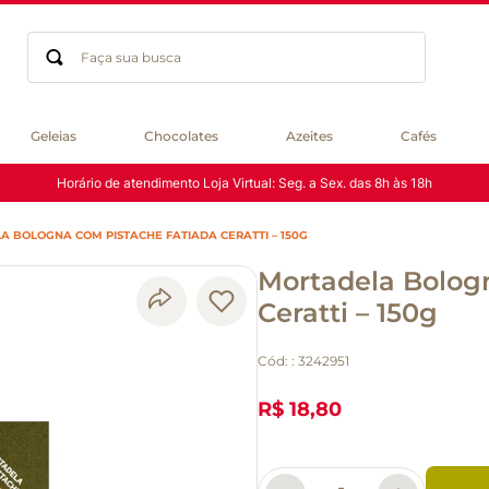
Faça sua busca
Termos mais buscados
Geleias
Chocolates
Azeites
Cafés
geleia
Horário de atendimento Loja Virtual: Seg. a Sex. das 8h às 18h
gluten
chá
 BOLOGNA COM PISTACHE FATIADA CERATTI – 150G
chocolate
Mortadela Bolog
azeite
biscoito
Ceratti – 150g
café
Cód:
:
3242951
cerveja
macarrão
R$ 18,80
queijo