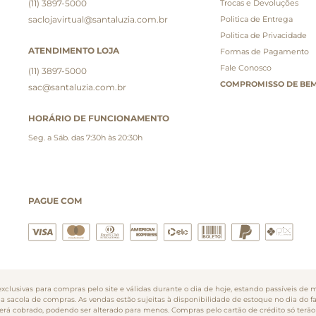
(11) 3897-5000
Trocas e Devoluções
saclojavirtual@santaluzia.com.br
Politica de Entrega
Politica de Privacidade
ATENDIMENTO LOJA
Formas de Pagamento
Fale Conosco
(11) 3897-5000
COMPROMISSO DE BEM
sac@santaluzia.com.br
HORÁRIO DE FUNCIONAMENTO
Seg. a Sáb. das 7:30h às 20:30h
PAGUE COM
clusivas para compras pelo site e válidas durante o dia de hoje, estando passíveis de m
na sacola de compras. As vendas estão sujeitas à disponibilidade de estoque no dia do 
o será cobrado, podendo ser alterado para menos. Compras pelo cartão de crédito só te