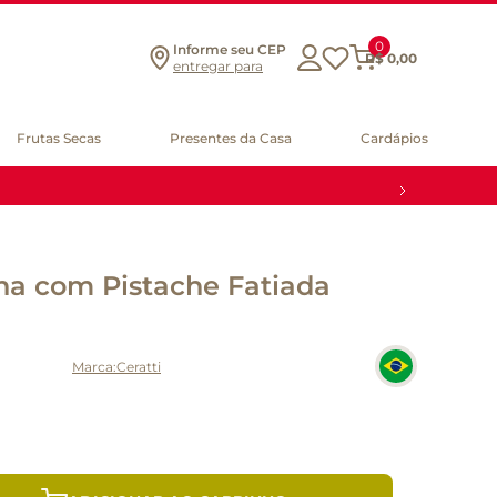
0
Informe seu CEP
R$
0
,
00
entregar para
Frutas Secas
Presentes da Casa
Cardápios
na com Pistache Fatiada
Ceratti