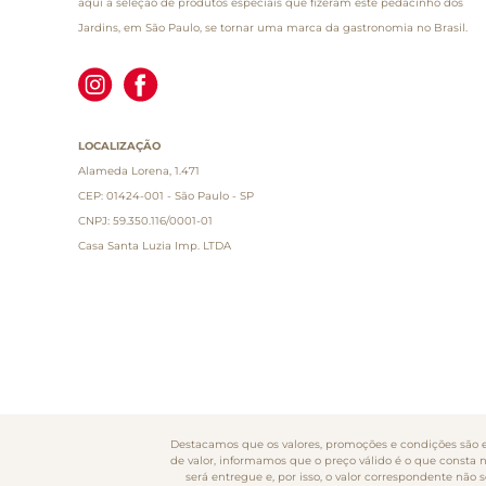
aqui a seleção de produtos especiais que fizeram este pedacinho dos
Jardins, em São Paulo, se tornar uma marca da gastronomia no Brasil.
LOCALIZAÇÃO
Alameda Lorena, 1.471
CEP: 01424-001 - São Paulo - SP
CNPJ: 59.350.116/0001-01
Casa Santa Luzia Imp. LTDA
Destacamos que os valores, promoções e condições são ex
de valor, informamos que o preço válido é o que consta 
será entregue e, por isso, o valor correspondente nã