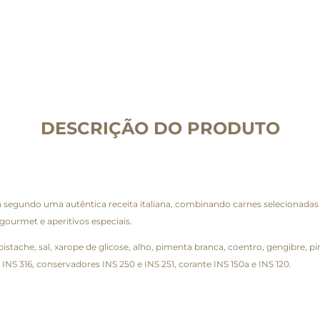
DESCRIÇÃO DO PRODUTO
segundo uma autêntica receita italiana, combinando carnes selecionadas co
gourmet e aperitivos especiais.
pistache, sal, xarope de glicose, alho, pimenta branca, coentro, gengibre,
e INS 316, conservadores INS 250 e INS 251, corante INS 150a e INS 120.