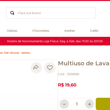
Faça sua busca
Termos mais buscados
Geleias
Chocolates
Azeites
Cafés
geleia
Horário de funcionamento Loja Física: Seg. a Sáb. das 7h30 às 20h30
gluten
chá
DA TOP VEGAN – 500ML
chocolate
Multiuso de Lav
azeite
biscoito
Cód:
:
3256936
café
cerveja
R$ 19,60
macarrão
queijo
－
＋