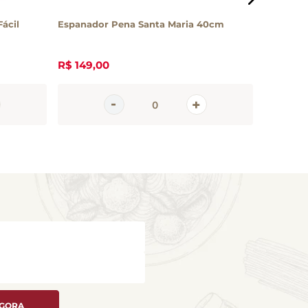
ácil
Espanador Pena Santa Maria 40cm
Desinfet
Pinho Br
R$
149
,
00
R$
11
,
00
AGORA