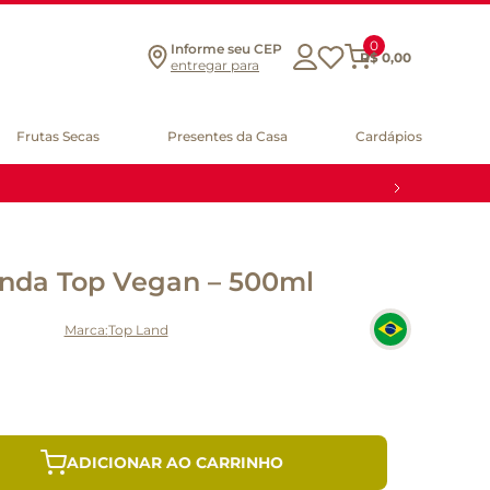
0
Informe seu CEP
R$
0
,
00
entregar para
Frutas Secas
Presentes da Casa
Cardápios
anda Top Vegan – 500ml
Top Land
ADICIONAR AO CARRINHO