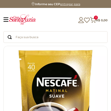
Informe seu CEP
entregar para
0
R$
0
,
00
Faça sua busca
Termos mais buscados
geleia
gluten
chocolate
chá
azeite
café
biscoito
cerveja