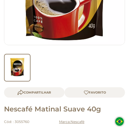
queijo
macarrão
COMPARTILHAR
Nescafé Matinal Suave 40g
Cód:
:
3055760
Nescafé