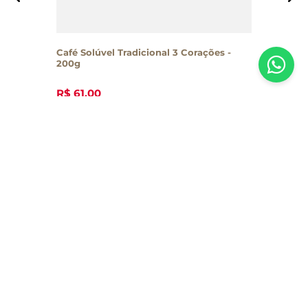
Café Solúvel Tradicional 3 Corações -
200g
R$
61
,
00
Inscreva-se em nossa newsletter
Receba todas as novidades e promoções da Casa Santa Luzia em
primeira mão direto no seu e-mail