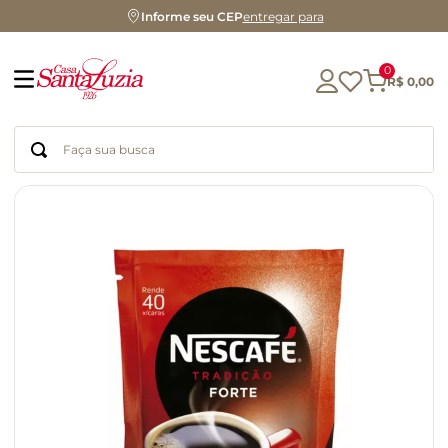
Informe seu CEP
entregar para
0
R$
0
,
00
Faça sua busca
Termos mais buscados
geleia
gluten
chocolate
chá
azeite
café
biscoito
cerveja