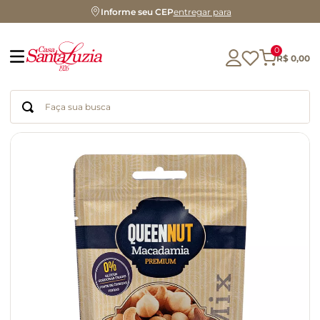
Informe seu CEP
entregar para
0
R$
0
,
00
Faça sua busca
Termos mais buscados
geleia
gluten
chá
chocolate
azeite
biscoito
café
cerveja