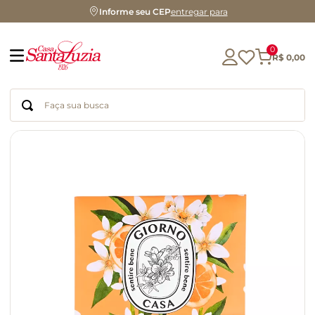
Informe seu CEP
entregar para
0
R$
0
,
00
Faça sua busca
Termos mais buscados
geleia
gluten
chá
chocolate
azeite
biscoito
café
cerveja