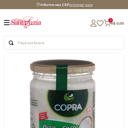
Informe seu CEP
entregar para
0
R$
0
,
00
Faça sua busca
Termos mais buscados
geleia
gluten
azeite
chocolate
chá
café
biscoito
cerveja