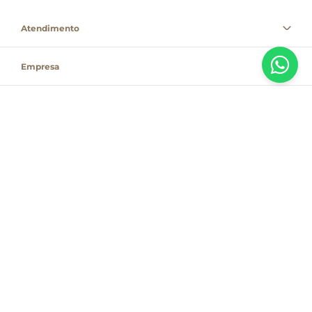
Atendimento
Empresa
Informações
PAGUE COM
Destacamos que os valores, promoções e condições são exclusivas para
compras pelo site e válidas durante o dia de hoje, estando passíveis de
modificação sem prévia notificação. Se houver divergência de valor,
informamos que o preço válido é o que consta na sacola de compras. As
vendas estão sujeitas à disponibilidade de estoque no dia do faturamento.
Em caso de indisponibilidade, o produto não será entregue e, por isso, o
valor correspondente não será cobrado, podendo ser alterado para menos.