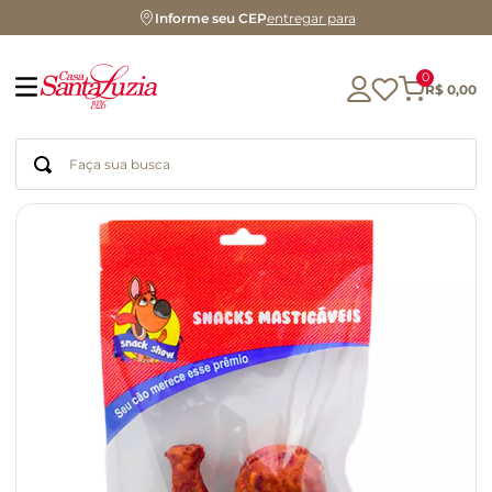
Informe seu CEP
entregar para
0
R$
0
,
00
Faça sua busca
Termos mais buscados
geleia
gluten
chá
chocolate
azeite
biscoito
café
cerveja