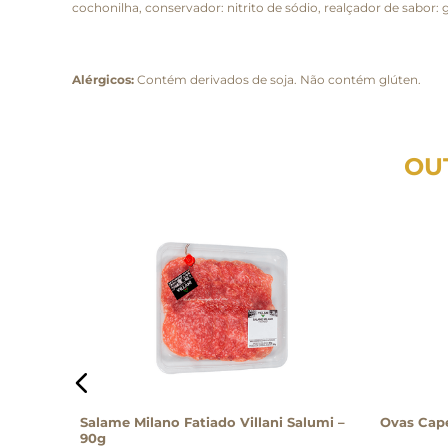
cochonilha, conservador: nitrito de sódio, realçador de sabor
Alérgicos:
Contém derivados de soja. Não contém glúten.
OU
Salame Milano Fatiado Villani Salumi –
Ovas Cap
90g