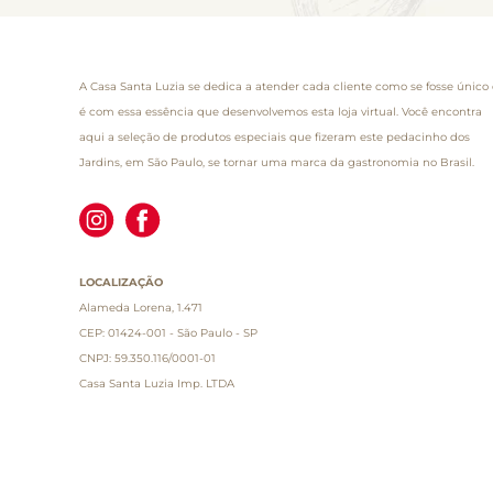
A Casa Santa Luzia se dedica a atender cada cliente como se fosse único 
é com essa essência que desenvolvemos esta loja virtual. Você encontra
aqui a seleção de produtos especiais que fizeram este pedacinho dos
Jardins, em São Paulo, se tornar uma marca da gastronomia no Brasil.
LOCALIZAÇÃO
Alameda Lorena, 1.471
CEP: 01424-001 - São Paulo - SP
CNPJ: 59.350.116/0001-01
Casa Santa Luzia Imp. LTDA