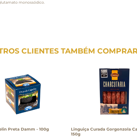
: glutamato monossódico.
TROS CLIENTES TAMBÉM COMPRA
elin Preta Damm - 100g
Linguiça Curada Gorgonzola Ca
150g