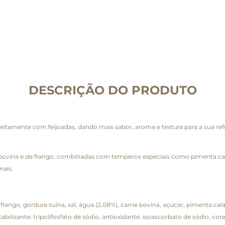
DESCRIÇÃO DO PRODUTO
eitamente com feijoadas, dando mais sabor, aroma e textura para a sua ref
, bovina e de frango, combinadas com temperos especiais como pimenta cal
nais.
ango, gordura suína, sal, água (2,08%), carne bovina, açúcar, pimenta cala
bilizante: tripolifosfato de sódio, antioxidante: isoascorbato de sódio, c