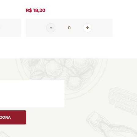
R$
18
,
20
R$
21
,
90
AGORA