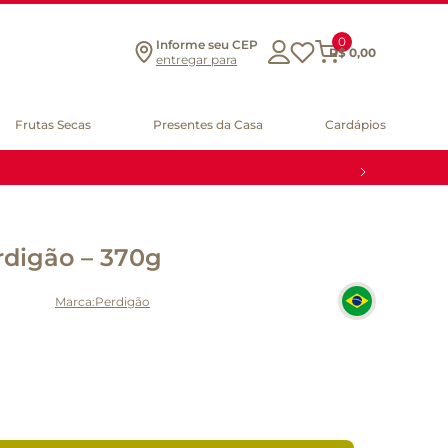
0
Informe seu CEP
R$
0
,
00
entregar para
Frutas Secas
Presentes da Casa
Cardápios
rdigão – 370g
Perdigão