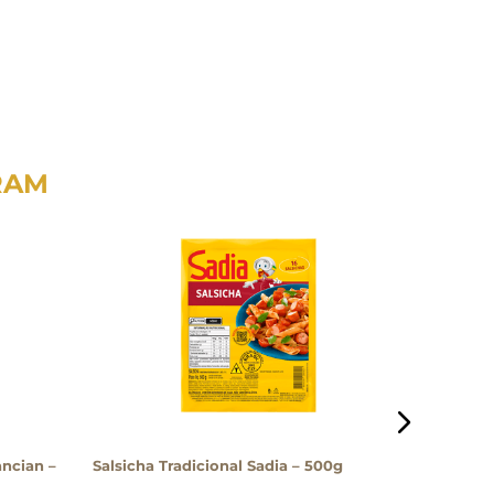
RAM
ncian –
Salsicha Tradicional Sadia – 500g
Linguiça 
Salerno 