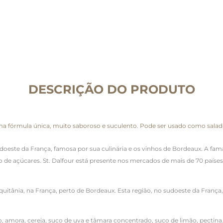
DESCRIÇÃO DO PRODUTO
órmula única, muito saboroso e suculento. Pode ser usado como salada, 
 sudoeste da França, famosa por sua culinária e os vinhos de Bordeaux. A f
ão de açúcares. St. Dalfour está presente nos mercados de mais de 70 paí
 Aquitânia, na França, perto de Bordeaux. Esta região, no sudoeste da Fran
 amora, cereja, suco de uva e tâmara concentrado, suco de limão, pectina. 