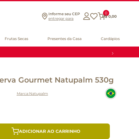
0
Informe seu CEP
R$
0
,
00
entregar para
Frutas Secas
Presentes da Casa
Cardápios
erva Gourmet Natupalm 530g
Natupalm
ADICIONAR AO CARRINHO