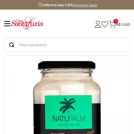
Informe seu CEP
entregar para
0
R$
0
,
00
Faça sua busca
Termos mais buscados
geleia
gluten
chocolate
chá
azeite
café
biscoito
cerveja