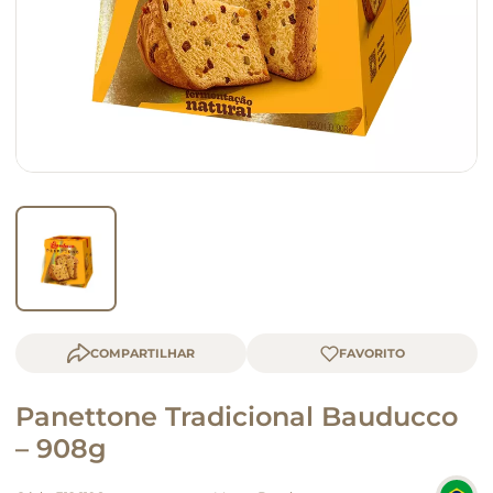
macarrão
queijo
COMPARTILHAR
Panettone Tradicional Bauducco
– 908g