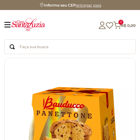
Informe seu CEP
entregar para
0
R$
0
,
00
Faça sua busca
Termos mais buscados
geleia
gluten
chá
chocolate
azeite
café
cerveja
biscoito