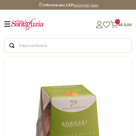
Informe seu CEP
entregar para
0
R$
0
,
00
Faça sua busca
Termos mais buscados
geleia
gluten
chocolate
chá
azeite
café
biscoito
cerveja