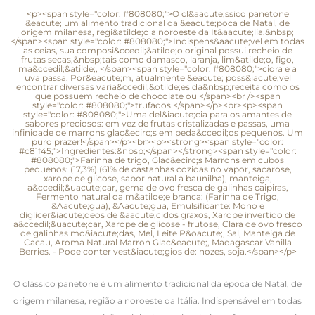
<p><span style="color: #808080;">O cl&aacute;ssico panetone
&eacute; um alimento tradicional da &eacute;poca de Natal, de
origem milanesa, regi&atilde;o a noroeste da It&aacute;lia.&nbsp;
</span><span style="color: #808080;">Indispens&aacute;vel em todas
as ceias, sua composi&ccedil;&atilde;o original possui recheio de
frutas secas,&nbsp;tais como damasco, laranja, lim&atilde;o, figo,
ma&ccedil;&atilde;, </span><span style="color: #808080;">cidra e a
uva passa. Por&eacute;m, atualmente &eacute; poss&iacute;vel
encontrar diversas varia&ccedil;&otilde;es da&nbsp;receita como os
que possuem recheio de chocolate ou </span><br /><span
style="color: #808080;">trufados.</span></p><br><p><span
style="color: #808080;">Uma del&iacute;cia para os amantes de
sabores preciosos: em vez de frutas cristalizadas e passas, uma
infinidade de marrons glac&ecirc;s em peda&ccedil;os pequenos. Um
puro prazer!</span></p><br><p><strong><span style="color:
#c81f45;">Ingredientes:&nbsp;</span></strong><span style="color:
#808080;">Farinha de trigo, Glac&ecirc;s Marrons em cubos
pequenos: (17,3%) (61% de castanhas cozidas no vapor, sacarose,
xarope de glicose, sabor natural a baunilha), manteiga,
a&ccedil;&uacute;car, gema de ovo fresca de galinhas caipiras,
Fermento natural da m&atilde;e branca: (Farinha de Trigo,
&Aacute;gua), &Aacute;gua, Emulsificante: Mono e
diglicer&iacute;deos de &aacute;cidos graxos, Xarope invertido de
a&ccedil;&uacute;car, Xarope de glicose - frutose, Clara de ovo fresco
de galinhas mo&iacute;das, Mel, Leite P&oacute;, Sal, Manteiga de
Cacau, Aroma Natural Marron Glac&eacute;, Madagascar Vanilla
Berries. - Pode conter vest&iacute;gios de: nozes, soja.</span></p>
O clássico panetone é um alimento tradicional da época de Natal, de
origem milanesa, região a noroeste da Itália.
Indispensável em todas