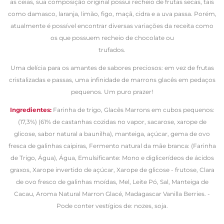
as ceias, sua composição original possui recheio de frutas secas, tais
como damasco, laranja, limão, figo, maçã,
cidra e a uva passa. Porém,
atualmente é possível encontrar diversas variações da receita como
os que possuem recheio de chocolate ou
trufados.
Uma delícia para os amantes de sabores preciosos: em vez de frutas
cristalizadas e passas, uma infinidade de marrons glacês em pedaços
pequenos. Um puro prazer!
Ingredientes:
Farinha de trigo, Glacês Marrons em cubos pequenos:
(17,3%) (61% de castanhas cozidas no vapor, sacarose, xarope de
glicose, sabor natural a baunilha), manteiga, açúcar, gema de ovo
fresca de galinhas caipiras, Fermento natural da mãe branca: (Farinha
de Trigo, Água), Água, Emulsificante: Mono e diglicerídeos de ácidos
graxos, Xarope invertido de açúcar, Xarope de glicose - frutose, Clara
de ovo fresco de galinhas moídas, Mel, Leite Pó, Sal, Manteiga de
Cacau, Aroma Natural Marron Glacé, Madagascar Vanilla Berries. -
Pode conter vestígios de: nozes, soja.