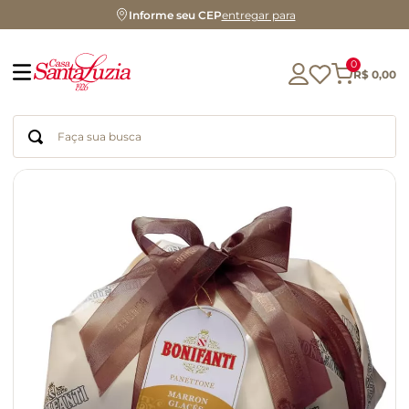
Informe seu CEP
entregar para
0
R$
0
,
00
Faça sua busca
Termos mais buscados
geleia
gluten
chá
chocolate
azeite
biscoito
café
cerveja