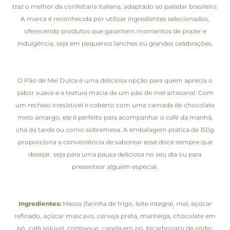
traz o melhor da confeitaria italiana, adaptado ao paladar brasileiro.
A marca é reconhecida por utilizar ingredientes selecionados,
oferecendo produtos que garantem momentos de prazer e
indulgência, seja em pequenos lanches ou grandes celebrações.
O Pão de Mel Dulca é uma deliciosa opção para quem aprecia o
sabor suave e a textura macia de um pão de mel artesanal. Com
um recheio irresistível e coberto com uma camada de chocolate
meio amargo, ele é perfeito para acompanhar o café da manhã,
chá da tarde ou como sobremesa. A embalagem prática de 150g
proporciona a conveniência de saborear esse doce sempre que
desejar, seja para uma pausa deliciosa no seu dia ou para
presentear alguém especial.
Ingredientes:
Massa (farinha de trigo, leite integral, mel, açúcar
refinado, açúcar mascavo, cerveja preta, manteiga, chocolate em
pó, café solúvel, conhaque, canela em pó, bicarbonato de sódio,