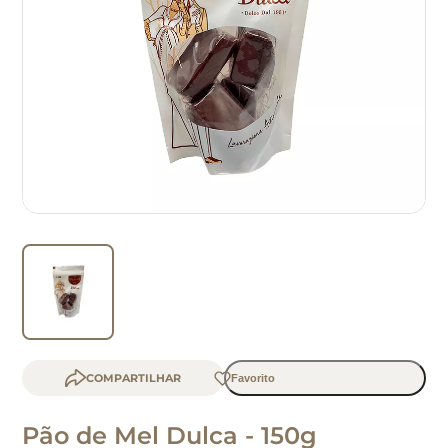
b
COMPARTILHAR
Pão de Mel Dulca - 150g