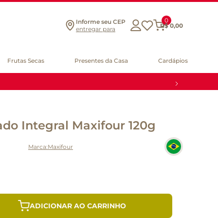
0
Informe seu CEP
R$
0
,
00
entregar para
Frutas Secas
Presentes da Casa
Cardápios
ado Integral Maxifour 120g
Maxifour
ADICIONAR AO CARRINHO