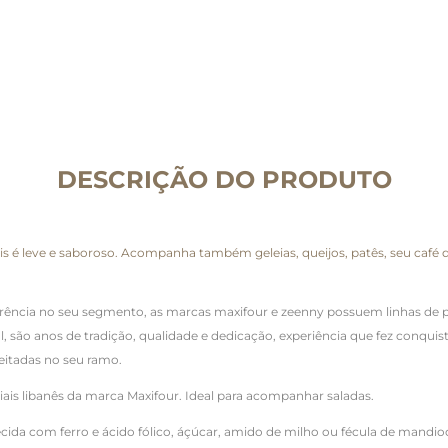
DESCRIÇÃO DO PRODUTO
pois é leve e saboroso. Acompanha também geleias, queijos, patês, seu café
rência no seu segmento, as marcas maxifour e zeenny possuem linhas de pr
l, são anos de tradição, qualidade e dedicação, experiência que fez conqu
eitadas no seu ramo.
ciais libanês da marca Maxifour. Ideal para acompanhar saladas.
uecida com ferro e ácido fólico, áçúcar, amido de milho ou fécula de mandio