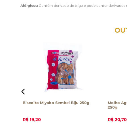
Alérgicos:
Contém derivado de trigo e pode conter derivados d
OU
 Folhas
Biscoito Miyako Sembei Biju 250g
Molho Ag
250g
R$
19
,
20
R$
20
,
70