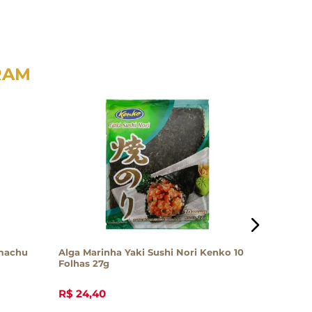
RAM
amachu
Alga Marinha Yaki Sushi Nori Kenko 10
Biscoito
Folhas 27g
R$
24
,
40
R$
37
,
5