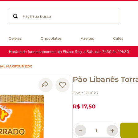
Faça sua busca
Termos mais buscados
Geleias
Chocolates
Azeites
Cafés
geleia
Horário de funcionamento Loja Física: Seg. a Sáb. das 7h30 às 20h30
gluten
chocolate
RAL MAXIFOUR 120G
chá
Pão Libanês Torr
azeite
café
Cód:
:
1210823
biscoito
cerveja
R$ 17,50
queijo
macarrão
－
＋