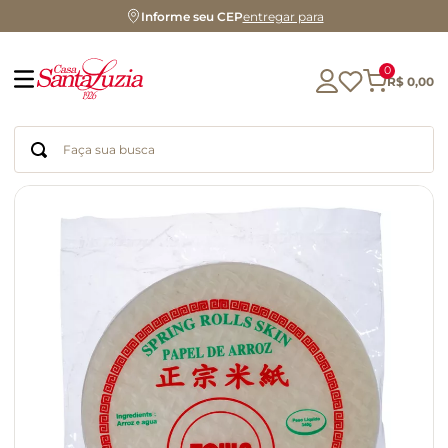
Informe seu CEP
entregar para
0
R$
0
,
00
Faça sua busca
Termos mais buscados
geleia
gluten
chá
chocolate
azeite
biscoito
café
cerveja