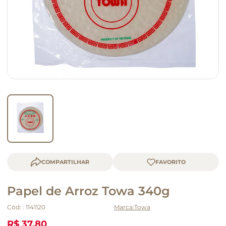
macarrão
queijo
COMPARTILHAR
Papel de Arroz Towa 340g
Cód:
:
1141120
Towa
R$ 37,80