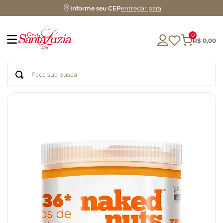
Informe seu CEP
entregar para
0
R$
0
,
00
Faça sua busca
Termos mais buscados
geleia
gluten
chá
chocolate
azeite
café
cerveja
biscoito