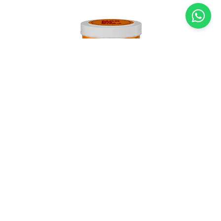
Pasta de Amendoim Integral Cremosa
Sem Açúcar Mandubim – 450g
R$
16
,
90