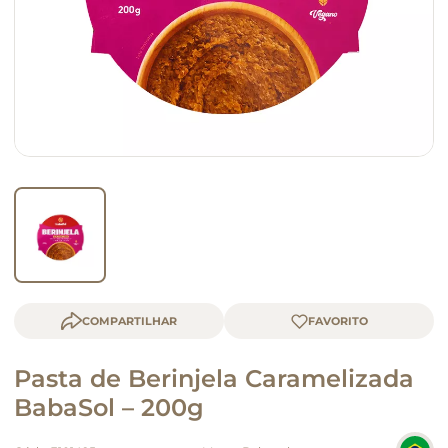
macarrão
queijo
COMPARTILHAR
Pasta de Berinjela Caramelizada
BabaSol – 200g