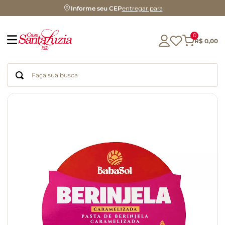
Informe seu CEP
entregar para
0
R$
0
,
00
Faça sua busca
Termos mais buscados
geleia
gluten
chá
chocolate
azeite
biscoito
café
cerveja