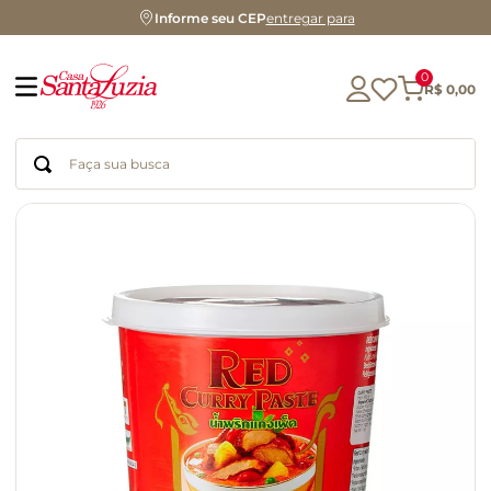
Informe seu CEP
entregar para
0
R$
0
,
00
Faça sua busca
Termos mais buscados
geleia
gluten
chocolate
chá
azeite
café
biscoito
cerveja