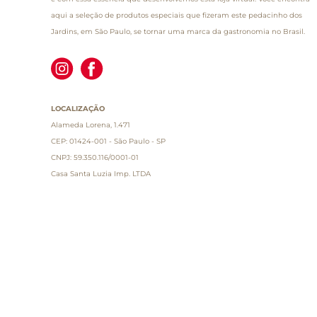
aqui a seleção de produtos especiais que fizeram este pedacinho dos
Jardins, em São Paulo, se tornar uma marca da gastronomia no Brasil.
LOCALIZAÇÃO
Alameda Lorena, 1.471
CEP: 01424-001 - São Paulo - SP
CNPJ: 59.350.116/0001-01
Casa Santa Luzia Imp. LTDA
Destacamos que os valores, promoções e condições são ex
de valor, informamos que o preço válido é o que consta 