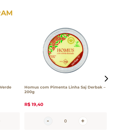
RAM
 Verde
Homus com Pimenta Linha Saj Derbak –
Homus Me
200g
R$
19
,
40
R$
20
,
2