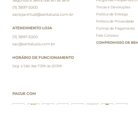
Segunda a Sexta das 8h às 18hs
(11) 3897-5000
Trocas e Devoluções
saclojavirtual@santaluzia.com.br
Politica de Entrega
Politica de Privacidade
ATENDIMENTO LOJA
Formas de Pagamento
Fale Conosco
(11) 3897-5000
COMPROMISSO DE BEM
sac@santaluzia.com.br
HORÁRIO DE FUNCIONAMENTO
Seg. a Sáb. das 7:30h às 20:30h
PAGUE COM
clusivas para compras pelo site e válidas durante o dia de hoje, estando passíveis de m
na sacola de compras. As vendas estão sujeitas à disponibilidade de estoque no dia do 