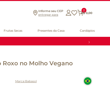
0
Informe seu CEP
R$
0
,
00
entregar para
Frutas Secas
Presentes da Casa
Cardápios
o Roxo no Molho Vegano
Babasol