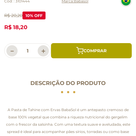
Cód:
:
3101444
Babasol
R$ 20,20
10
% OFF
R$ 18,20
－
＋
DESCRIÇÃO DO PRODUTO
A Pasta de Tahine com Ervas BabaSol é um antepasto cremoso de
base 100% vegetal que combina a riqueza nutricional do gergelim
com o frescor da salsinha. Com uma textura suave e aveludada, este
spread é ideal para acompanhar pães sírios, torradas ou como base