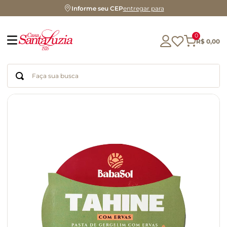
Informe seu CEP
entregar para
0
R$
0
,
00
Faça sua busca
Termos mais buscados
geleia
gluten
chá
chocolate
azeite
biscoito
café
cerveja