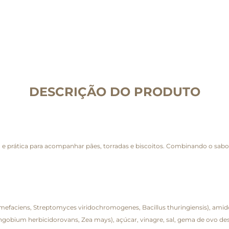
DESCRIÇÃO DO PRODUTO
 prática para acompanhar pães, torradas e biscoitos. Combinando o sabor 
mefaciens, Streptomyces viridochromogenes, Bacillus thuringiensis), ami
gobium herbicidorovans, Zea mays), açúcar, vinagre, sal, gema de ovo desi