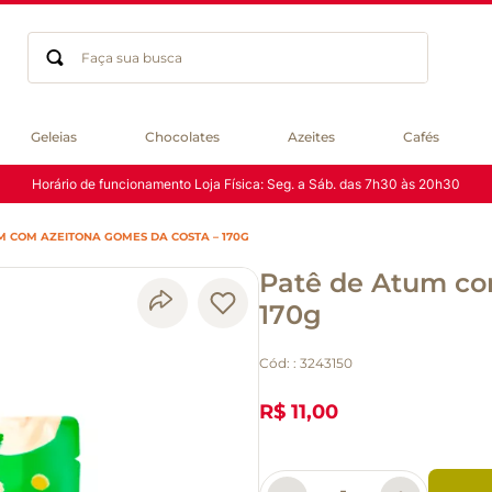
Faça sua busca
Termos mais buscados
Geleias
Chocolates
Azeites
Cafés
geleia
Horário de funcionamento Loja Física: Seg. a Sáb. das 7h30 às 20h30
gluten
chocolate
M COM AZEITONA GOMES DA COSTA – 170G
chá
Patê de Atum co
azeite
café
170g
biscoito
Cód:
:
3243150
cerveja
macarrão
R$ 11,00
queijo