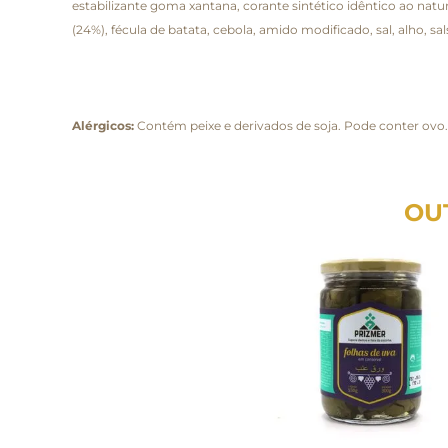
estabilizante goma xantana, corante sintético idêntico ao nat
(24%), fécula de batata, cebola, amido modificado, sal, alho, s
Alérgicos:
Contém peixe e derivados de soja. Pode conter ovo
OU