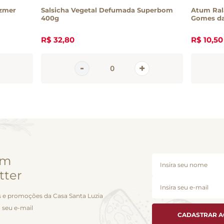
izmer
Salsicha Vegetal Defumada Superbom
Atum Ral
400g
Gomes da
R$
32
,
80
R$
10
,
50
em
tter
 e promoções da Casa Santa Luzia
 seu e-mail
CADASTRAR 