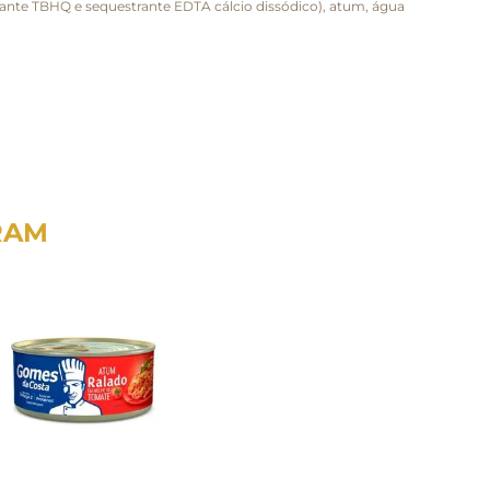
idante TBHQ e sequestrante EDTA cálcio dissódico), atum, água
RAM