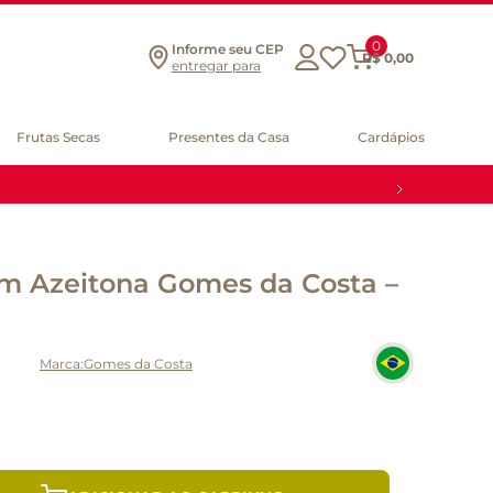
0
Informe seu CEP
R$
0
,
00
entregar para
Frutas Secas
Presentes da Casa
Cardápios
m Azeitona Gomes da Costa –
Gomes da Costa