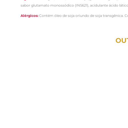
sabor glutamato monossódico (INS621), acidulante ácido lático
Alérgicos:
Contém óleo de soja oriundo de soja transgênica. C
OU