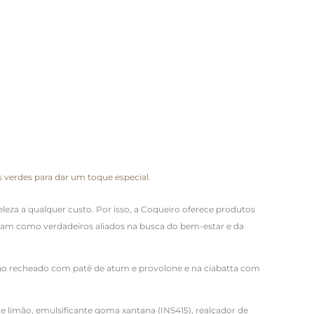
 verdes para dar um toque especial.
leza a qualquer custo. Por isso, a Coqueiro oferece produtos
onam como verdadeiros aliados na busca do bem-estar e da
ão recheado com patê de atum e provolone e
na ciabatta com
de limão, emulsificante goma xantana (INS415), realçador de