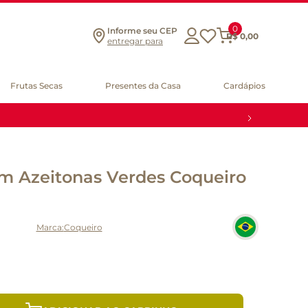
0
Informe seu CEP
R$
0
,
00
entregar para
Frutas Secas
Presentes da Casa
Cardápios
m Azeitonas Verdes Coqueiro
Coqueiro