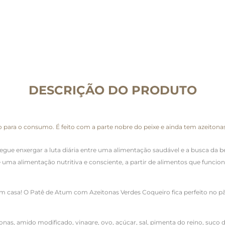
DESCRIÇÃO DO PRODUTO
ara o consumo. É feito com a parte nobre do peixe e ainda tem azeitonas
gue enxergar a luta diária entre uma alimentação saudável e a busca da be
 uma alimentação nutritiva e consciente, a partir de alimentos que funci
em casa! O Patê de Atum com Azeitonas Verdes Coqueiro fica perfeito n
o p
tonas, amido modificado, vinagre, ovo, açúcar, sal, pimenta do reino, suco 