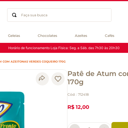
Faça sua busca
Termos mais buscados
Geleias
Chocolates
Azeites
Cafés
geleia
Horário de funcionamento Loja Física: Seg. a Sáb. das 7h30 às 20h30
gluten
chocolate
M COM AZEITONAS VERDES COQUEIRO 170G
chá
Patê de Atum co
azeite
café
170g
biscoito
Cód:
:
712418
cerveja
macarrão
R$ 12,00
queijo