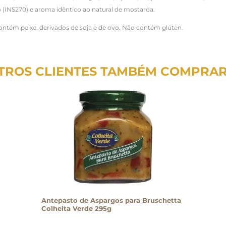
 (INS270) e aroma idêntico ao natural de mostarda.
ontém peixe, derivados de soja e de ovo. Não contém glúten.
TROS CLIENTES TAMBÉM COMPRA
Antepasto de Aspargos para Bruschetta
Colheita Verde 295g