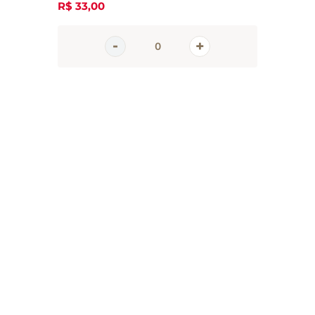
R$
33
,
00
em
tter
 e promoções da Casa Santa Luzia
 seu e-mail
CADASTRAR 