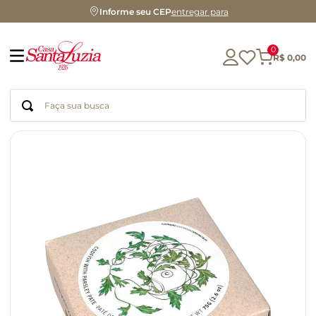
Informe seu CEP
entregar para
0
R$
0
,
00
Faça sua busca
Termos mais buscados
geleia
gluten
chá
chocolate
azeite
café
cerveja
biscoito