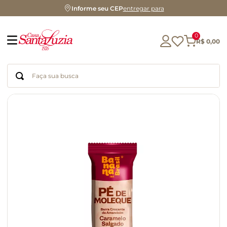
Informe seu CEP
entregar para
0
R$
0
,
00
Faça sua busca
Termos mais buscados
geleia
gluten
chocolate
chá
azeite
café
biscoito
cerveja