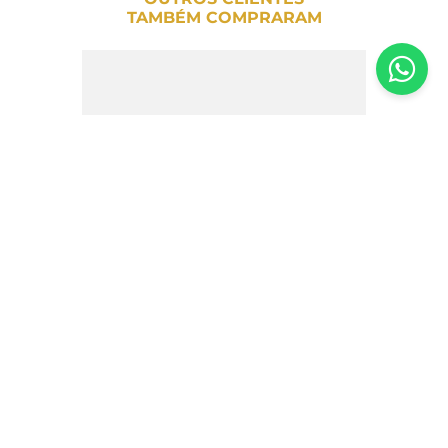
TAMBÉM COMPRARAM
Mostarda Dijon com Mel Reine de Dijon -
220g
R$
45
,
00