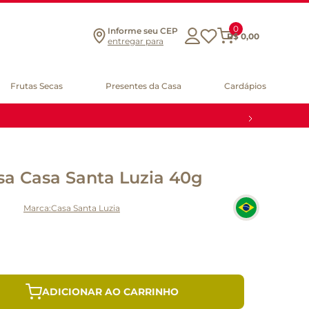
0
Informe seu CEP
R$
0
,
00
entregar para
Frutas Secas
Presentes da Casa
Cardápios
sa Casa Santa Luzia 40g
Casa Santa Luzia
ADICIONAR AO CARRINHO