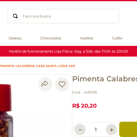
Faça sua busca
Termos mais buscados
Geleias
Chocolates
Azeites
Cafés
geleia
Horário de funcionamento Loja Física: Seg. a Sáb. das 7h30 às 20h30
gluten
chocolate
PIMENTA CALABRESA CASA SANTA LUZIA 40G
chá
Pimenta Calabre
azeite
café
Cód:
:
408395
biscoito
cerveja
R$ 20,20
queijo
macarrão
－
＋