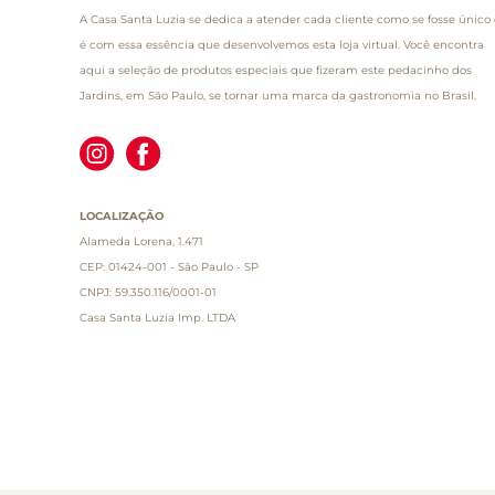
A Casa Santa Luzia se dedica a atender cada cliente como se fosse único 
é com essa essência que desenvolvemos esta loja virtual. Você encontra
aqui a seleção de produtos especiais que fizeram este pedacinho dos
Jardins, em São Paulo, se tornar uma marca da gastronomia no Brasil.
LOCALIZAÇÃO
Alameda Lorena, 1.471
CEP: 01424-001 - São Paulo - SP
CNPJ: 59.350.116/0001-01
Casa Santa Luzia Imp. LTDA