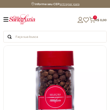
Informe seu CEP
entregar para
0
R$
0
,
00
Faça sua busca
Termos mais buscados
geleia
gluten
chá
chocolate
azeite
biscoito
café
cerveja