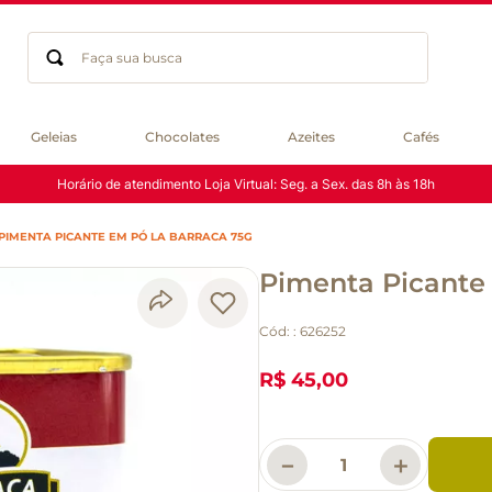
Faça sua busca
Termos mais buscados
Geleias
Chocolates
Azeites
Cafés
geleia
Horário de atendimento Loja Virtual: Seg. a Sex. das 8h às 18h
gluten
chocolate
PIMENTA PICANTE EM PÓ LA BARRACA 75G
chá
Pimenta Picante
azeite
café
Cód:
:
626252
biscoito
cerveja
R$ 45,00
macarrão
queijo
－
＋