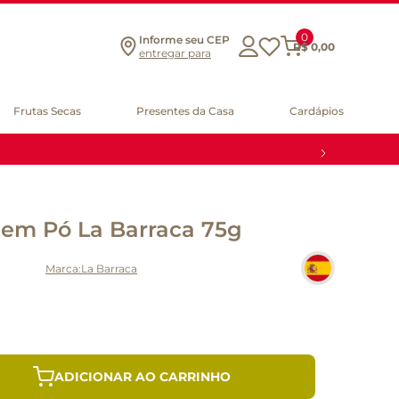
0
Informe seu CEP
R$
0
,
00
entregar para
Frutas Secas
Presentes da Casa
Cardápios
 em Pó La Barraca 75g
La Barraca
ADICIONAR AO CARRINHO