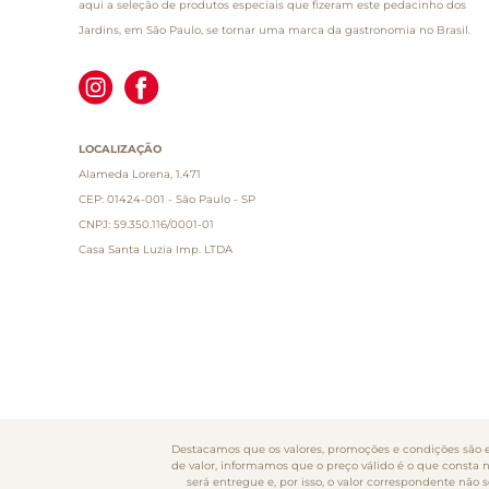
aqui a seleção de produtos especiais que fizeram este pedacinho dos
Jardins, em São Paulo, se tornar uma marca da gastronomia no Brasil.
LOCALIZAÇÃO
Alameda Lorena, 1.471
CEP: 01424-001 - São Paulo - SP
CNPJ: 59.350.116/0001-01
Casa Santa Luzia Imp. LTDA
Destacamos que os valores, promoções e condições são ex
de valor, informamos que o preço válido é o que consta 
será entregue e, por isso, o valor correspondente nã