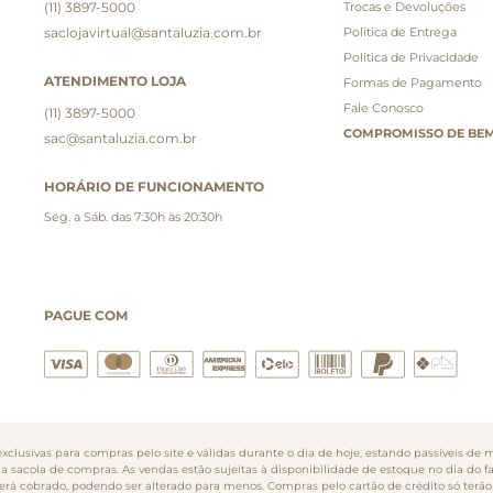
(11) 3897-5000
Trocas e Devoluções
saclojavirtual@santaluzia.com.br
Politica de Entrega
Politica de Privacidade
ATENDIMENTO LOJA
Formas de Pagamento
Fale Conosco
(11) 3897-5000
COMPROMISSO DE BEM
sac@santaluzia.com.br
HORÁRIO DE FUNCIONAMENTO
Seg. a Sáb. das 7:30h às 20:30h
PAGUE COM
clusivas para compras pelo site e válidas durante o dia de hoje, estando passíveis de m
na sacola de compras. As vendas estão sujeitas à disponibilidade de estoque no dia do 
o será cobrado, podendo ser alterado para menos. Compras pelo cartão de crédito só te