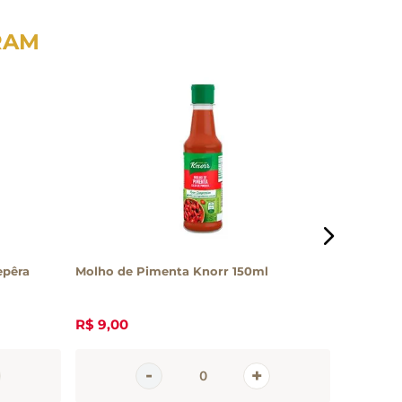
RAM
epêra
Molho de Pimenta Knorr 150ml
Molho Ar
das Erva
R$
9
,
00
R$
17
,
20